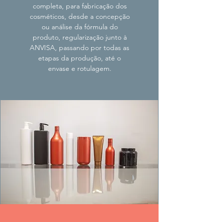
completa, para fabricação dos
cosméticos, desde a concepção
ou análise da fórmula do
produto, regularização junto à
ANVISA, passando por todas as
etapas da produção, até o
envase e rotulagem.